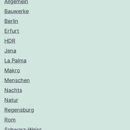
Allgemein
Bauwerke
Berlin
Erfurt
HDR
Jena
La Palma
Makro
Menschen
Nachts
Natur
Regensburg
Rom
Schwarz-Weiss