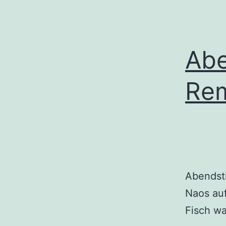
Abe
Re
Abendst
Naos auf
Fisch wa