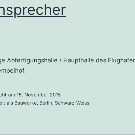
nsprecher
e Abfertigungshalle / Haupthalle des Flughafe
empelhof.
icht am
15. November 2015
ert als
Bauwerke
,
Berlin
,
Schwarz-Weiss