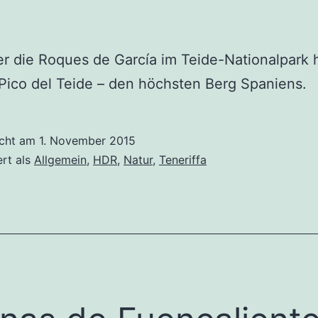
er die Roques de García im Teide-Nationalpark
Pico del Teide – den höchsten Berg Spaniens.
icht am
1. November 2015
ert als
Allgemein
,
HDR
,
Natur
,
Teneriffa