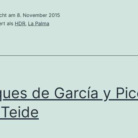
icht am
8. November 2015
ert als
HDR
,
La Palma
ues de García y Pic
 Teide